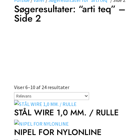
Forside
/
Varer
/
Søgeresultater for “arti teq”
/ Side 2
Søgeresultater: “arti teq” –
Side 2
Farve
Vælg
type
Viser 6–10 af 24 resultater
STÅL WIRE 1,0 MM. / RULLE
NIPEL FOR NYLONLINE