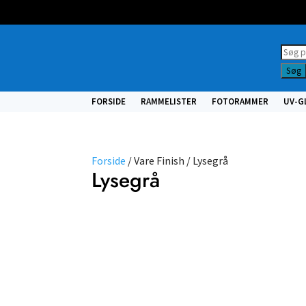
Prod
searc
Søg
FORSIDE
RAMMELISTER
FOTORAMMER
UV-G
Forside
/ Vare Finish / Lysegrå
Lysegrå
Farve
Profil
NULSTIL
FILTRE
Vælg
type