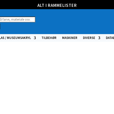
ALT I RAMMELISTER
ucts
h
LAS / MUSEUMSAKRYL
TILBEHØR
MASKINER
DIVERSE
DATA