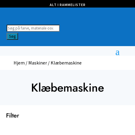
ALT I RAMMELISTER
Products
search
Søg
Hjem
/
Maskiner
/ Klæbemaskine
Klæbemaskine
Filter