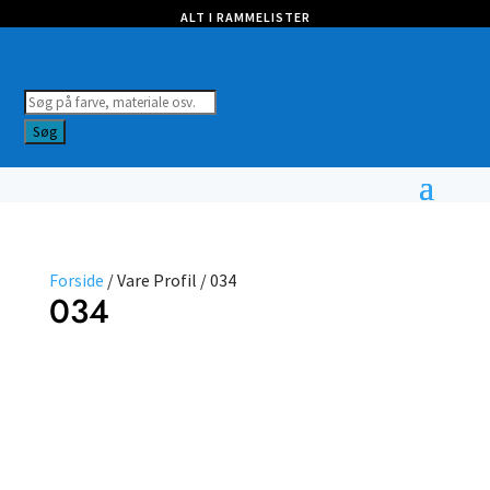
ALT I RAMMELISTER
Products
search
Søg
Forside
/ Vare Profil / 034
034
Farve
Profil
Nulstil filtre
Vælg type