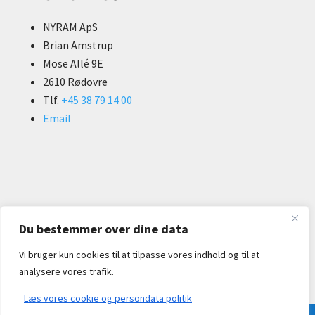
NYRAM ApS
Brian Amstrup
Mose Allé 9E
2610 Rødovre
Tlf.
+45 38 79 14 00
Email
Du bestemmer over dine data
Cookie og privatlivspolitik
Vi bruger kun cookies til at tilpasse vores indhold og til at
analysere vores trafik.
Læs vores cookie og persondata politik