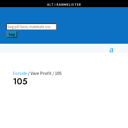
ALT I RAMMELISTER
Products
search
Søg
Forside
/ Vare Profil / 105
105
Farve
Profil
Vælg
type