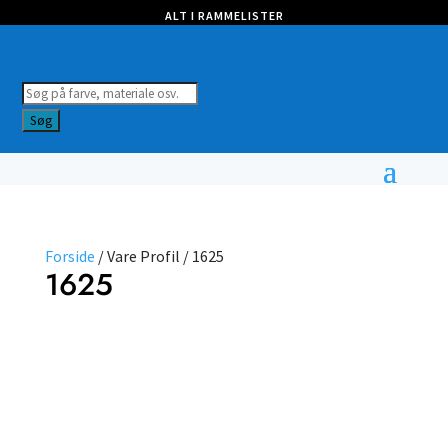
ALT I RAMMELISTER
Products
search
Søg
Forside
/ Vare Profil / 1625
1625
Farve
Profil
Vælg
type