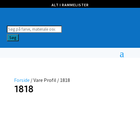
ALT I RAMMELISTER
Products
search
Søg
Forside
/ Vare Profil / 1818
1818
Farve
Profil
Vælg
type