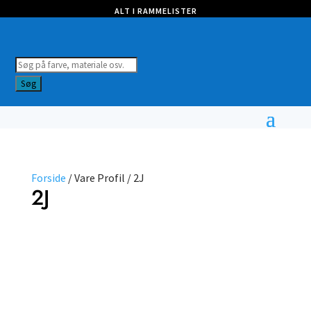
ALT I RAMMELISTER
Products
search
Søg
Forside
/ Vare Profil / 2J
2J
Farve
Profil
Nulstil filtre
Vælg type