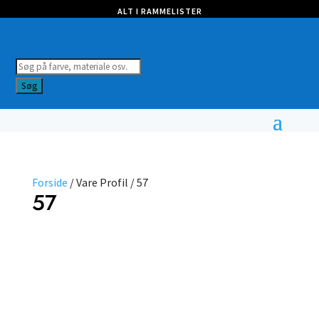
ALT I RAMMELISTER
Products
search
Søg
Forside
/ Vare Profil / 57
57
Farve
Profil
Vælg
type