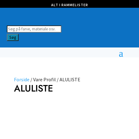
ALT I RAMMELISTER
Products
search
Søg
Forside
/ Vare Profil / ALULISTE
ALULISTE
Farve
Profil
Nulstil filtre
Vælg type