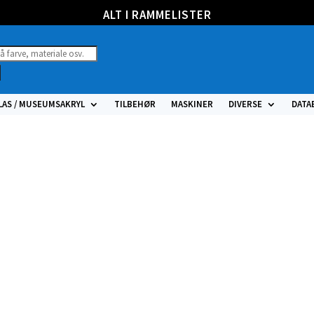
ALT I RAMMELISTER
ucts
h
LAS / MUSEUMSAKRYL
TILBEHØR
MASKINER
DIVERSE
DATA