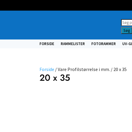
Prod
searc
Søg
FORSIDE
RAMMELISTER
FOTORAMMER
UV-G
Forside
/ Vare Profilstørrelse i mm. / 20 x 35
20 x 35
Farve
Profil
NULSTIL
FILTRE
Vælg
type