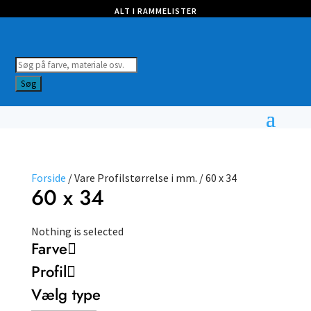
ALT I RAMMELISTER
Products
search
Søg
Forside
/ Vare Profilstørrelse i mm. / 60 x 34
60 x 34
Nothing is selected
Farve
Profil
Vælg type