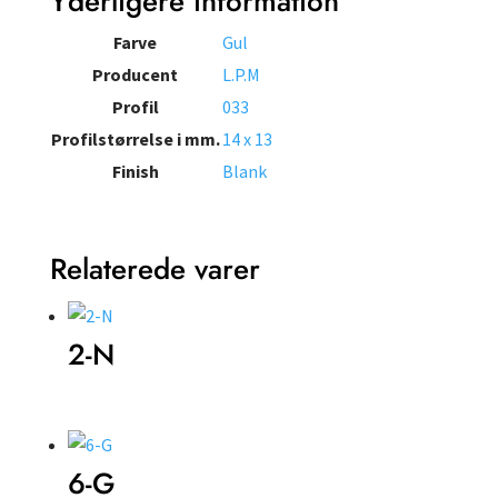
Yderligere information
Farve
Gul
Producent
L.P.M
Profil
033
Profilstørrelse i mm.
14 x 13
Finish
Blank
Relaterede varer
2-N
6-G