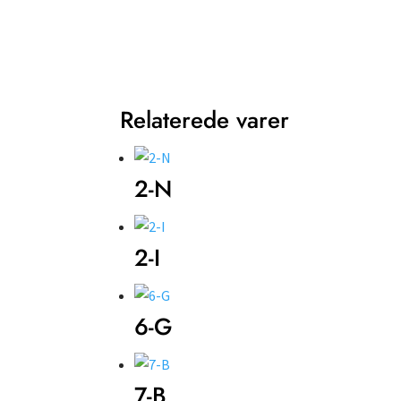
Relaterede varer
2-N
2-I
6-G
7-B