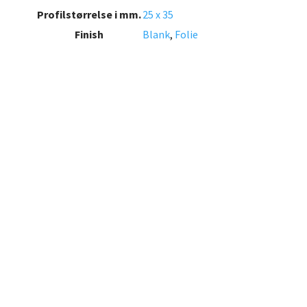
Profilstørrelse i mm.
25 x 35
Finish
Blank
,
Folie