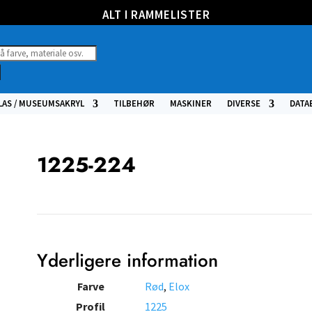
ALT I RAMMELISTER
ucts
h
LAS / MUSEUMSAKRYL
TILBEHØR
MASKINER
DIVERSE
DATA
1225-224
Yderligere information
Farve
Rød
,
Elox
Profil
1225