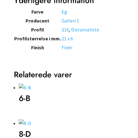
Yderligere information
Farve
Eg
Producent
Galleri 1
Profil
216
,
Distanceliste
Profilstørrelse i mm.
21 x 6
Finish
Finér
Relaterede varer
6-B
8-D