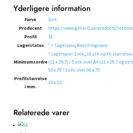
Yderligere information
Farve
Sort
Producent
https://www.galleri1.se/products/fotora
Profil
2E
Lagerstatus
* = Lagervare
,
Bestillingsvare
* Lagervarer 1 stk.
,
10 stk. op til størrelse
Minimumsordre
(21 x 29,7) / 5 stk. over A4 (21 x 29,7 og op t
50 x 70 / 3 stk. over 50 x 70
Profilstørrelse
13 x 12
i mm.
Relaterede varer