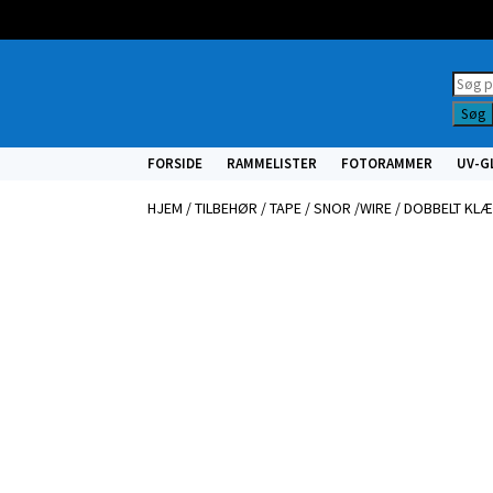
Prod
searc
Søg
FORSIDE
RAMMELISTER
FOTORAMMER
UV-G
HJEM
/
TILBEHØR
/
TAPE / SNOR /WIRE
/ DOBBELT KLÆ