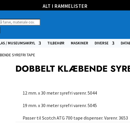
ALT I RAMMELISTER
ucts
h
LAS / MUSEUMSAKRYL
TILBEHØR
MASKINER
DIVERSE
DATA
BENDE SYREFRI TAPE
DOBBELT KLÆBENDE SYRE
12 mm. x 30 meter syrefri varenr. 5044
19 mm. x 30 meter syrefri varenr. 5045
Passer til Scotch ATG 700 tape dispenser. Varenr. 3653