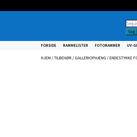
Prod
searc
Søg
FORSIDE
RAMMELISTER
FOTORAMMER
UV-G
HJEM
/
TILBEHØR
/
GALLERIOPHÆNG
/ ENDESTYKKE F