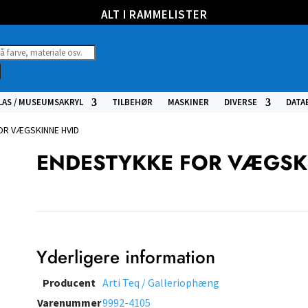
ALT I RAMMELISTER
ucts
h
LAS / MUSEUMSAKRYL
TILBEHØR
MASKINER
DIVERSE
DATA
OR VÆGSKINNE HVID
ENDESTYKKE FOR VÆGSK
Yderligere information
Producent
Arti Teq / Galleriophæng
Varenummer
9992-4105