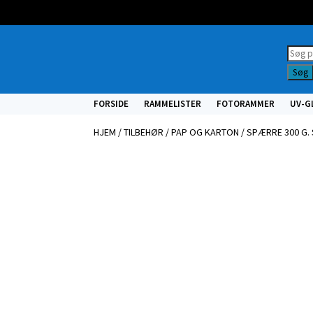
Prod
searc
Søg
FORSIDE
RAMMELISTER
FOTORAMMER
UV-G
HJEM
/
TILBEHØR
/
PAP OG KARTON
/ SPÆRRE 300 G.