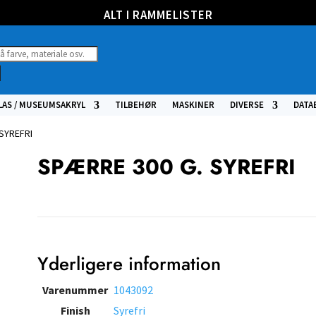
ALT I RAMMELISTER
ucts
h
LAS / MUSEUMSAKRYL
TILBEHØR
MASKINER
DIVERSE
DATA
 SYREFRI
SPÆRRE 300 G. SYREFRI
Yderligere information
Varenummer
1043092
Finish
Syrefri