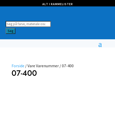
ALT I RAMMELISTER
Products
search
Søg
Forside
/ Vare Varenummer / 07-400
07-400
Vælg
type