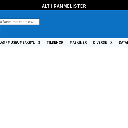
ALT I RAMMELISTER
ucts
h
LAS / MUSEUMSAKRYL
TILBEHØR
MASKINER
DIVERSE
DATA