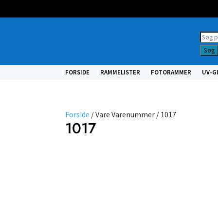
Prod
searc
Søg
FORSIDE
RAMMELISTER
FOTORAMMER
UV-G
Forside
/ Vare Varenummer / 1017
1017
NULSTIL
FILTRE
Vælg
type