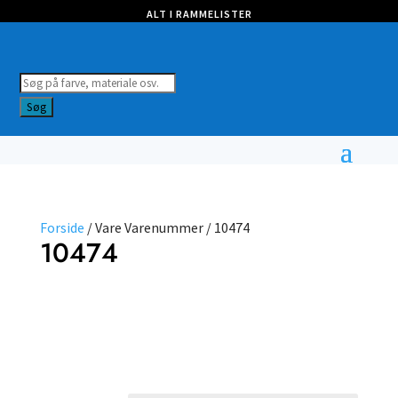
ALT I RAMMELISTER
Products
search
Søg
Forside
/ Vare Varenummer / 10474
10474
Vælg
type