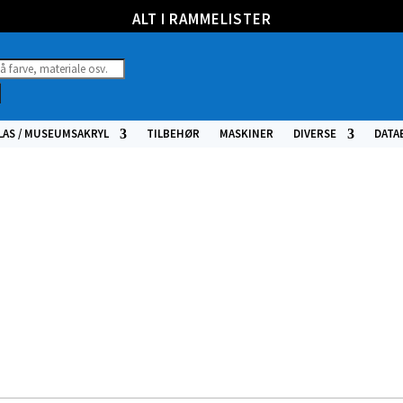
ALT I RAMMELISTER
ucts
h
LAS / MUSEUMSAKRYL
TILBEHØR
MASKINER
DIVERSE
DATA