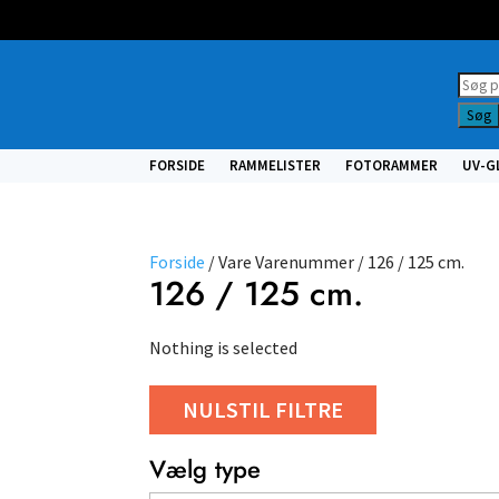
Prod
searc
Søg
FORSIDE
RAMMELISTER
FOTORAMMER
UV-G
Forside
/ Vare Varenummer / 126 / 125 cm.
126 / 125 cm.
Nothing is selected
NULSTIL FILTRE
Vælg type