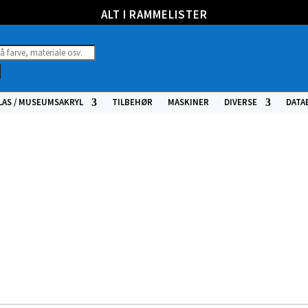
ALT I RAMMELISTER
ucts
h
LAS / MUSEUMSAKRYL
TILBEHØR
MASKINER
DIVERSE
DATA