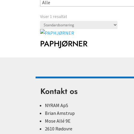
Viser 1 resultat
PAPHJØRNER
Kontakt os
NYRAM ApS
Brian Amstrup
Mose Allé 9E
2610 Rødovre