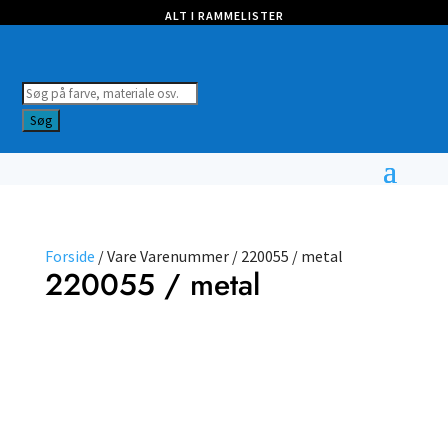
ALT I RAMMELISTER
Products
search
Søg
Forside
/ Vare Varenummer / 220055 / metal
220055 / metal
Vælg
type