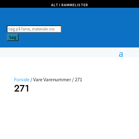
ALT I RAMMELISTER
Products
search
Søg
Forside
/ Vare Varenummer / 271
271
Vælg
type