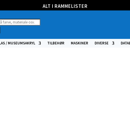
ALT I RAMMELISTER
ucts
h
LAS / MUSEUMSAKRYL
TILBEHØR
MASKINER
DIVERSE
DATA