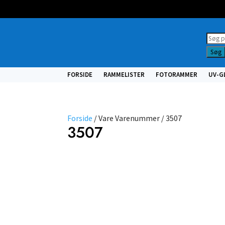
Prod
searc
Søg
FORSIDE
RAMMELISTER
FOTORAMMER
UV-G
Forside
/ Vare Varenummer / 3507
3507
NULSTIL
FILTRE
Vælg
type