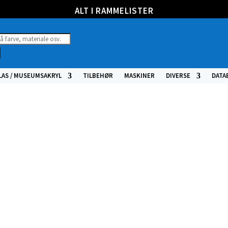
ALT I RAMMELISTER
ucts
h
LAS / MUSEUMSAKRYL
TILBEHØR
MASKINER
DIVERSE
DATA