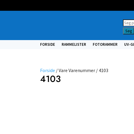
Prod
searc
Søg
FORSIDE
RAMMELISTER
FOTORAMMER
UV-G
Forside
/ Vare Varenummer / 4103
4103
NULSTIL
FILTRE
Vælg
type