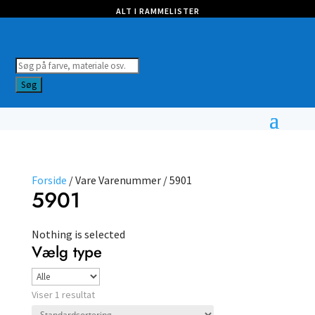
ALT I RAMMELISTER
Products
search
Søg
Forside
/ Vare Varenummer / 5901
5901
Nothing is selected
Vælg type
Viser 1 resultat