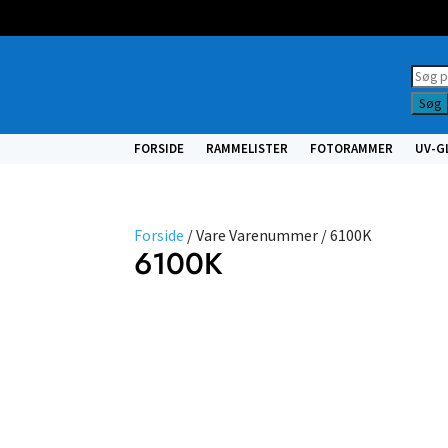
Prod
searc
Søg
FORSIDE
RAMMELISTER
FOTORAMMER
UV-G
Forside
/ Vare Varenummer / 6100K
6100K
NULSTIL
FILTRE
Vælg
type