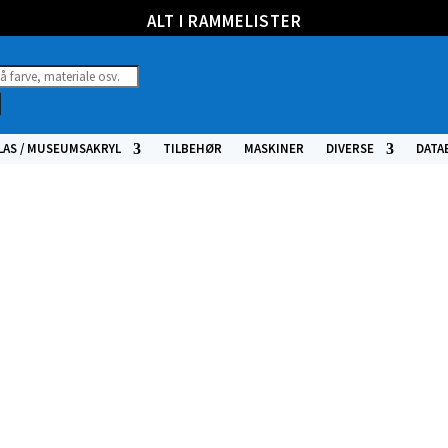
ALT I RAMMELISTER
ucts
h
LAS / MUSEUMSAKRYL
TILBEHØR
MASKINER
DIVERSE
DATA