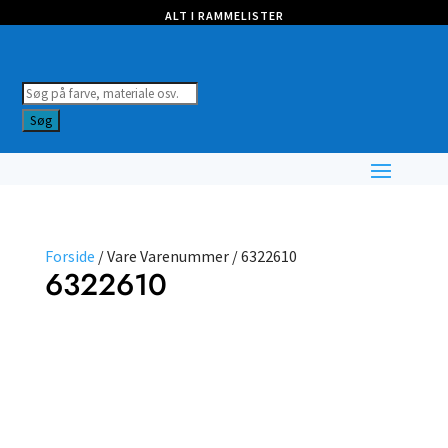
ALT I RAMMELISTER
Products
search
Søg
Forside
/ Vare Varenummer / 6322610
6322610
Farve
Vælg
type