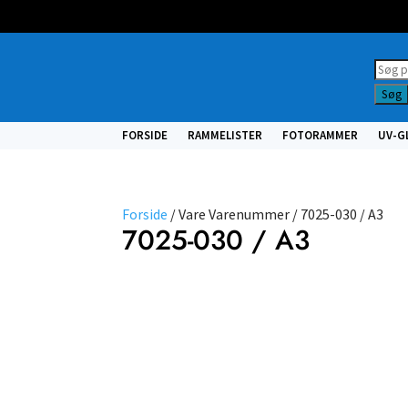
Prod
searc
Søg
FORSIDE
RAMMELISTER
FOTORAMMER
UV-G
Forside
/ Vare Varenummer / 7025-030 / A3
7025-030 / A3
NULSTIL
FILTRE
Vælg
type