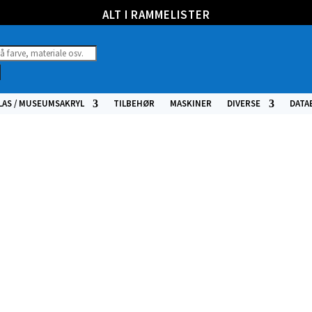
ALT I RAMMELISTER
ucts
h
LAS / MUSEUMSAKRYL
TILBEHØR
MASKINER
DIVERSE
DATA