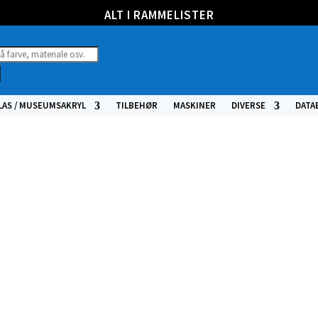
ALT I RAMMELISTER
ucts
h
LAS / MUSEUMSAKRYL
TILBEHØR
MASKINER
DIVERSE
DATA