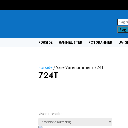
Prod
searc
Søg
FORSIDE
RAMMELISTER
FOTORAMMER
UV-G
Forside
/ Vare Varenummer / 724T
724T
Nulstil filtre
Vælg type
Viser 1 resultat