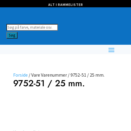
ALT I RAMMELISTER
Products
search
Søg
Forside
/ Vare Varenummer / 9752-51 / 25 mm.
9752-51 / 25 mm.
Farve
Nulstil filtre
Vælg type