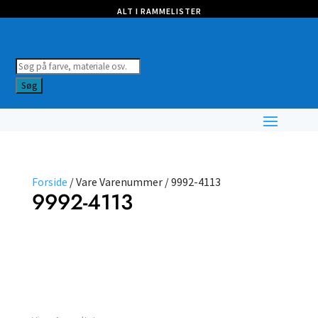
ALT I RAMMELISTER
Products
search
Søg
Forside
/ Vare Varenummer / 9992-4113
9992-4113
Farve
Nulstil filtre
Vælg type