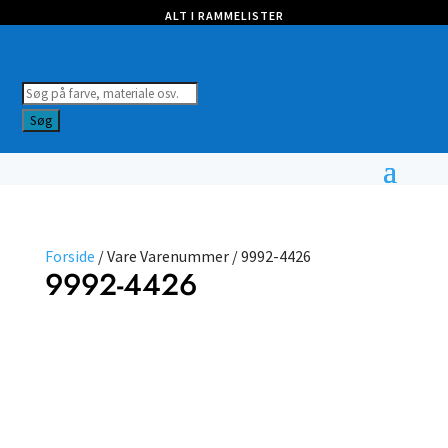
ALT I RAMMELISTER
Products
search
Søg
Forside
/ Vare Varenummer / 9992-4426
9992-4426
Vælg
type