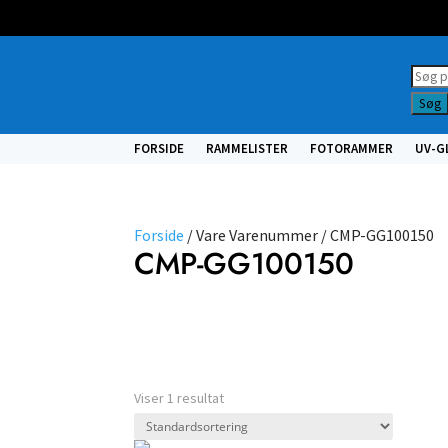
Prod
searc
Søg
FORSIDE
RAMMELISTER
FOTORAMMER
UV-G
Forside
/ Vare Varenummer / CMP-GG100150
CMP-GG100150
Nulstil filtre
Vælg type
Viser 1 resultat