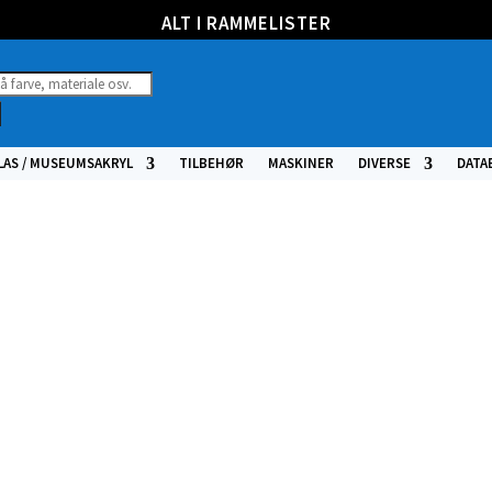
ALT I RAMMELISTER
ucts
h
LAS / MUSEUMSAKRYL
TILBEHØR
MASKINER
DIVERSE
DATA