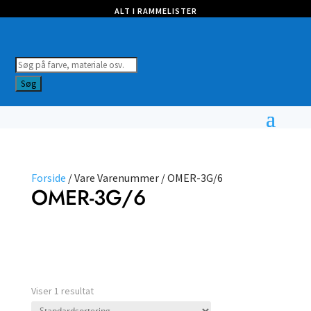
ALT I RAMMELISTER
Products
search
Søg
Forside
/ Vare Varenummer / OMER-3G/6
OMER-3G/6
Nulstil filtre
Vælg type
Viser 1 resultat