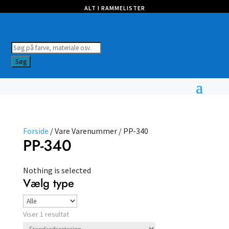
ALT I RAMMELISTER
Products
search
Søg
Forside
/ Vare Varenummer / PP-340
PP-340
Nothing is selected
Vælg type
Viser 1 resultat