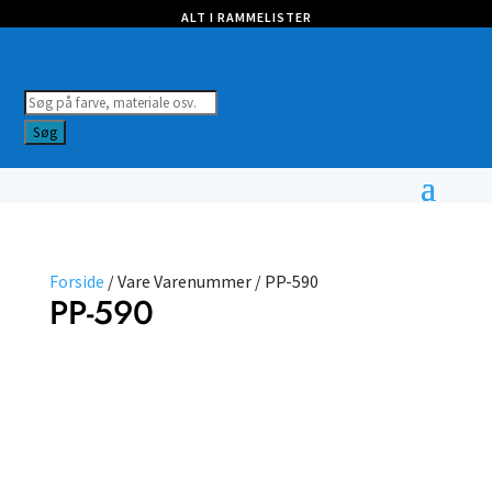
ALT I RAMMELISTER
Products
search
Søg
Forside
/ Vare Varenummer / PP-590
PP-590
Vælg
type