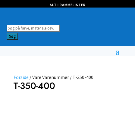
ALT I RAMMELISTER
Products
search
Søg
Forside
/ Vare Varenummer / T-350-400
T-350-400
Vælg
type