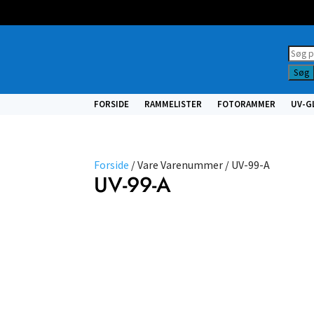
Prod
searc
Søg
FORSIDE
RAMMELISTER
FOTORAMMER
UV-G
Forside
/ Vare Varenummer / UV-99-A
UV-99-A
NULSTIL
FILTRE
Vælg
type