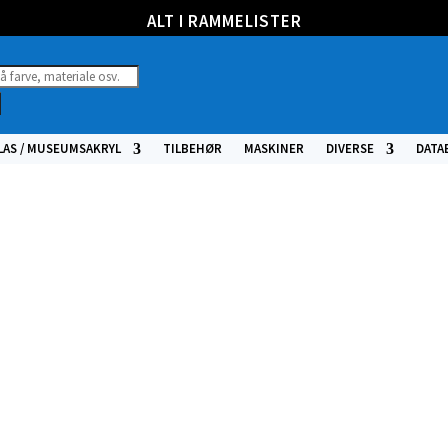
ALT I RAMMELISTER
ucts
h
LAS / MUSEUMSAKRYL
TILBEHØR
MASKINER
DIVERSE
DATA