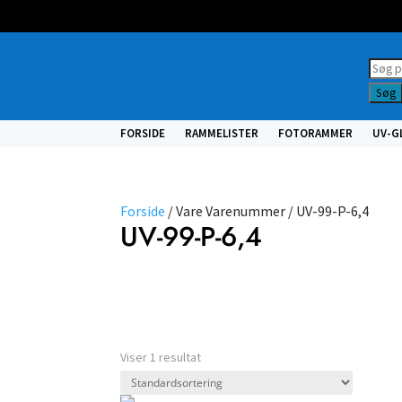
Prod
searc
Søg
FORSIDE
RAMMELISTER
FOTORAMMER
UV-G
Forside
/ Vare Varenummer / UV-99-P-6,4
UV-99-P-6,4
Nulstil filtre
Vælg type
Viser 1 resultat