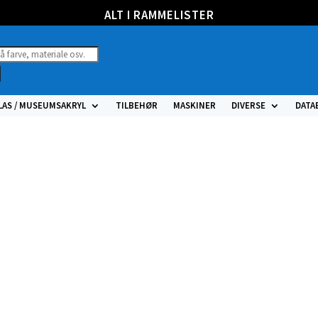
ALT I RAMMELISTER
ucts
h
LAS / MUSEUMSAKRYL
TILBEHØR
MASKINER
DIVERSE
DATA