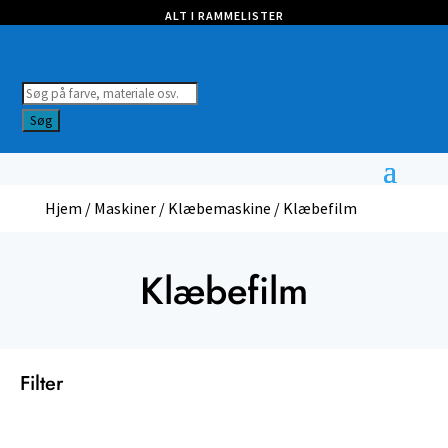
ALT I RAMMELISTER
Products
search
Søg
Hjem
/
Maskiner
/
Klæbemaskine
/ Klæbefilm
Klæbefilm
Filter