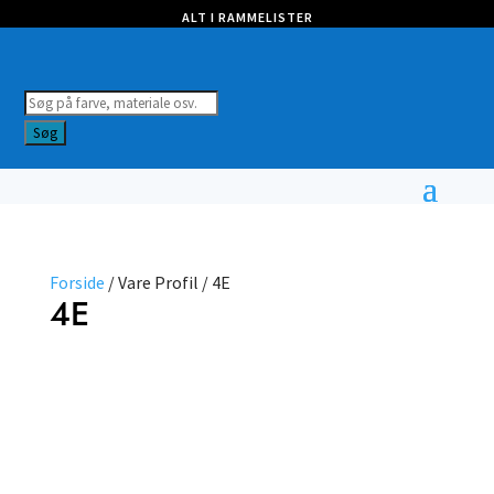
ALT I RAMMELISTER
Products
search
Søg
Forside
/ Vare Profil / 4E
4E
Farve
Profil
Vælg
type