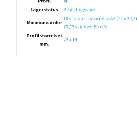
Profil
4E
Lagerstatus
Bestillingsvare
10 stk. op til størrelse A4 (21 x 29,7)
Minimumsordre
70 / 3 stk. over 50 x 70
Profilstørrelse i
22 x 14
mm.