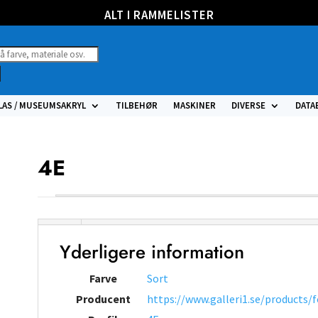
ALT I RAMMELISTER
ucts
h
LAS / MUSEUMSAKRYL
TILBEHØR
MASKINER
DIVERSE
DATA
4E
Yderligere information
Farve
Sort
Producent
https://www.galleri1.se/products/