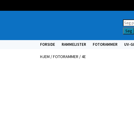
Prod
searc
Søg
FORSIDE
RAMMELISTER
FOTORAMMER
UV-G
HJEM
/
FOTORAMMER
/ 4E