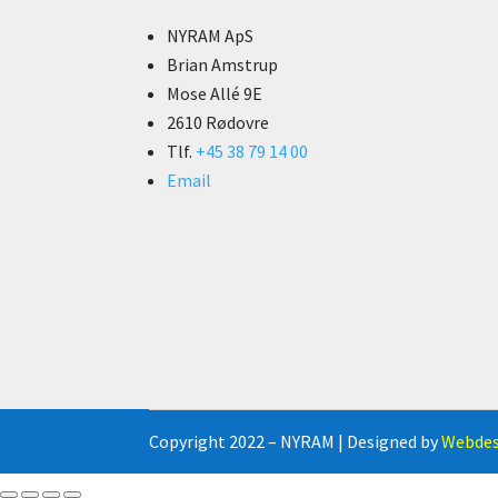
NYRAM ApS
Brian Amstrup
Mose Allé 9E
2610 Rødovre
Tlf.
+45 38 79 14 00
Email
Copyright 2022 – NYRAM | Designed by
Webdes