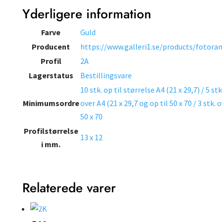
Yderligere information
Farve
Guld
Producent
https://www.galleri1.se/products/fotora
Profil
2A
Lagerstatus
Bestillingsvare
10 stk. op til størrelse A4 (21 x 29,7) / 5 stk
Minimumsordre
over A4 (21 x 29,7 og op til 50 x 70 / 3 stk. 
50 x 70
Profilstørrelse
13 x 12
i mm.
Relaterede varer