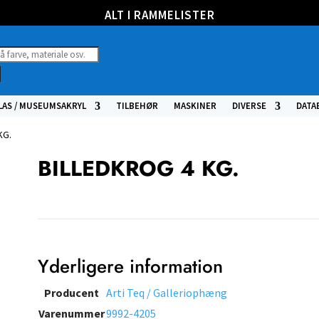
ALT I RAMMELISTER
ucts
h
LAS / MUSEUMSAKRYL
TILBEHØR
MASKINER
DIVERSE
DATA
KG.
BILLEDKROG 4 KG.
Yderligere information
Producent
Arti Teq / Galleriophæng
Varenummer
9992-4205