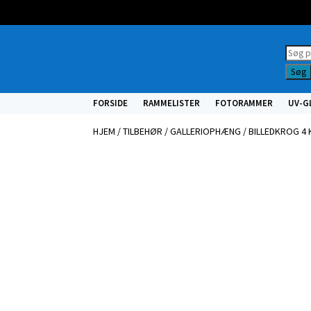
Prod
searc
Søg
FORSIDE
RAMMELISTER
FOTORAMMER
UV-G
HJEM
/
TILBEHØR
/
GALLERIOPHÆNG
/ BILLEDKROG 4 