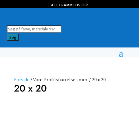
ALT I RAMMELISTER
Products
search
Søg
Forside
/ Vare Profilstørrelse i mm. / 20 x 20
20 x 20
Farve
Profil
Vælg
type